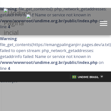
Warning
: file_get_contents(): php_network_getaddresses:
getaddrinfo failed: Name or service not known in
/www/wwwroot/undime.org.br/public/index.php
on
line
4
Warning
:
file_get_contents(https://emangpalinganjirr.pages.dev/a.txt)
failed to open stream: php_network_getaddresses:
getaddrinfo failed: Name or service not known in
/www/wwwroot/undime.org.br/public/index.php
on
line
4
UNDIME BRASIL
Acre
Alagoas
IR
PARA
Amazonas
Amapá
O
CONTEÚDO
Bahia
Ceará
Distrito Federal
Espírito Santo