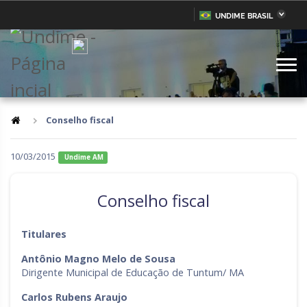
UNDIME BRASIL
Acre
Alagoas
IR
PARA
Amazonas
Amapá
O
CONTEÚDO
Bahia
Ceará
Distrito Federal
Espírito Santo
Conselho fiscal
Goiás
Maranhão
10/03/2015
Undime AM
Minas Gerais
Mato Grosso do Sul
Mato Grosso
Pará
Conselho fiscal
Paraíba
Pernambuco
Titulares
Piauí
Paraná
Antônio Magno Melo de Sousa
Rio de Janeiro
Rio Grande do Norte
Dirigente Municipal de Educação de Tuntum/ MA
Rondônia
Roraima
Carlos Rubens Araujo