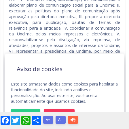
elaborar plano de comunicação social para a Undime; II.
executar as políticas do plano de comunicação após
aprovação pela diretoria executiva; III. propor à diretoria
executiva, para publicação, pautas de temas de
relevância para a entidade; IV. coordenar a comunicação
da Undime, pelos meios impressos e eletrônicos; V.
responsabilizar-se pela divulgação, via imprensa, de
atividades, projetos e assuntos de interesse da Undime;
VI. representar a presidência da Undime, por meio de
delegação da mesma.
Art. 45 - Compete aos(às) presidentes(as) regionais:
Aviso de cookies
I. representar, regionalmente, a diretoria executiva da
Undime nos Estados da Região;
Este site armazena dados como cookies para habilitar a
II. promover a organização e o desenvolvimento das
funcionalidade do site, incluindo análises e
seccionais;
personalização. Ao usar este site, você aceita
III. representar a presidência da Undime, por meio de
automaticamente que usamos cookies.
delegação da mesma.
Art. 46 - Ocorrendo, simultaneamente, vacância no cargo
ACEITAR
RECUSAR
Facebook
Twitter
WhatsApp
Share
de presidente(a) e de vice-presidente(a), deverão assumir
A+
A -
os secretários em exercício, na ordem definida no Art. 32.