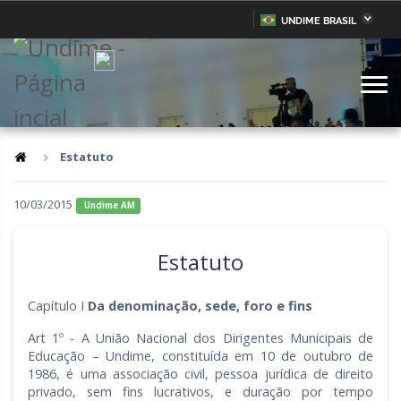
UNDIME BRASIL
Acre
Alagoas
IR
PARA
Amazonas
Amapá
O
CONTEÚDO
Bahia
Ceará
Distrito Federal
Espírito Santo
Estatuto
Goiás
Maranhão
10/03/2015
Undime AM
Minas Gerais
Mato Grosso do Sul
Mato Grosso
Pará
Estatuto
Paraíba
Pernambuco
Capítulo I
Da denominação, sede, foro e fins
Piauí
Paraná
Art 1º - A União Nacional dos Dirigentes Municipais de
Rio de Janeiro
Rio Grande do Norte
Educação – Undime, constituída em 10 de outubro de
1986, é uma associação civil, pessoa jurídica de direito
Rondônia
Roraima
privado, sem fins lucrativos, e duração por tempo