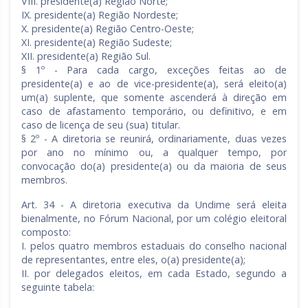
VIII. presidente(a) Região Norte;
IX. presidente(a) Região Nordeste;
X. presidente(a) Região Centro-Oeste;
XI. presidente(a) Região Sudeste;
XII. presidente(a) Região Sul.
§ 1º - Para cada cargo, exceções feitas ao de
presidente(a) e ao de vice-presidente(a), será eleito(a)
um(a) suplente, que somente ascenderá à direção em
caso de afastamento temporário, ou definitivo, e em
caso de licença de seu (sua) titular.
§ 2º - A diretoria se reunirá, ordinariamente, duas vezes
por ano no mínimo ou, a qualquer tempo, por
convocação do(a) presidente(a) ou da maioria de seus
membros.
Art. 34 - A diretoria executiva da Undime será eleita
bienalmente, no Fórum Nacional, por um colégio eleitoral
composto:
I. pelos quatro membros estaduais do conselho nacional
de representantes, entre eles, o(a) presidente(a);
II. por delegados eleitos, em cada Estado, segundo a
seguinte tabela: