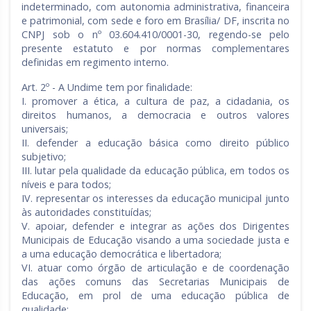
indeterminado, com autonomia administrativa, financeira
Rio Grande do Sul
Sergipe
e patrimonial, com sede e foro em Brasília/ DF, inscrita no
CNPJ sob o nº 03.604.410/0001-30, regendo-se pelo
Santa Catarina
São Paulo
presente estatuto e por normas complementares
definidas em regimento interno.
Tocantins
Art. 2º - A Undime tem por finalidade:
I. promover a ética, a cultura de paz, a cidadania, os
direitos humanos, a democracia e outros valores
universais;
II. defender a educação básica como direito público
subjetivo;
III. lutar pela qualidade da educação pública, em todos os
níveis e para todos;
IV. representar os interesses da educação municipal junto
às autoridades constituídas;
V. apoiar, defender e integrar as ações dos Dirigentes
Municipais de Educação visando a uma sociedade justa e
a uma educação democrática e libertadora;
VI. atuar como órgão de articulação e de coordenação
das ações comuns das Secretarias Municipais de
Educação, em prol de uma educação pública de
qualidade;