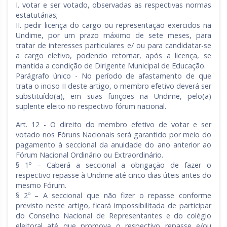
I. votar e ser votado, observadas as respectivas normas
estatutárias;
II. pedir licença do cargo ou representação exercidos na
Undime, por um prazo máximo de sete meses, para
tratar de interesses particulares e/ ou para candidatar-se
a cargo eletivo, podendo retornar, após a licença, se
mantida a condição de Dirigente Municipal de Educação.
Parágrafo único - No período de afastamento de que
trata o inciso II deste artigo, o membro efetivo deverá ser
substituído(a), em suas funções na Undime, pelo(a)
suplente eleito no respectivo fórum nacional.
Art. 12 - O direito do membro efetivo de votar e ser
votado nos Fóruns Nacionais será garantido por meio do
pagamento à seccional da anuidade do ano anterior ao
Fórum Nacional Ordinário ou Extraordinário.
§ 1º – Caberá a seccional a obrigação de fazer o
respectivo repasse à Undime até cinco dias úteis antes do
mesmo Fórum.
§ 2º – A seccional que não fizer o repasse conforme
previsto neste artigo, ficará impossibilitada de participar
do Conselho Nacional de Representantes e do colégio
eleitoral até que promova o respectivo repasse e/ou