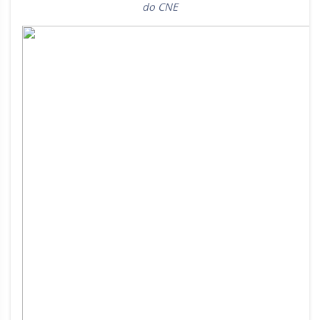
do CNE
Rio Grande do Sul
Sergipe
Santa Catarina
São Paulo
Tocantins