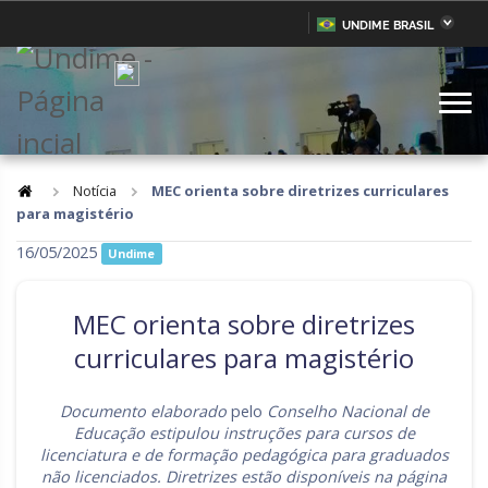
UNDIME BRASIL
Acre
Alagoas
IR
PARA
Amazonas
Amapá
O
CONTEÚDO
Bahia
Ceará
Distrito Federal
Espírito Santo
Notícia
MEC orienta sobre diretrizes curriculares
para magistério
Goiás
Maranhão
16/05/2025
Undime
Minas Gerais
Mato Grosso do Sul
Mato Grosso
Pará
MEC orienta sobre diretrizes
Paraíba
Pernambuco
curriculares para magistério
Piauí
Paraná
Documento elaborado
pelo
Conselho Nacional de
Rio de Janeiro
Rio Grande do Norte
Educação estipulou instruções para cursos de
licenciatura e de formação pedagógica para graduados
Rondônia
Roraima
não licenciados. Diretrizes estão disponíveis na página