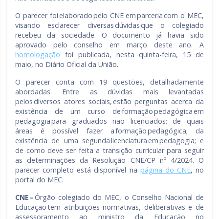
O parecer foi elaborado pelo CNE em parceria com o MEC,
visando esclarecer diversas dúvidas que o colegiado
recebeu da sociedade. O documento já havia sido
aprovado pelo conselho em março deste ano. A
homologação
foi publicada, nesta quinta-feira, 15 de
maio, no Diário Oficial da União.
O parecer conta com 19 questões, detalhadamente
abordadas. Entre as dúvidas mais levantadas
pelos diversos atores sociais, estão perguntas acerca da
existência de um curso de formação pedagógica em
pedagogia para graduados não licenciados; de quais
áreas é possível fazer a formação pedagógica; da
existência de uma segunda licenciatura em pedagogia; e
de como deve ser feita a transição curricular para seguir
as determinações da Resolução CNE/CP nº 4/2024. O
parecer completo está disponível na
página do CNE
, no
portal do MEC.
CNE –
Órgão colegiado do MEC, o Conselho Nacional de
Educação tem atribuições normativas, deliberativas e de
assessoramento ao ministro da Educação no