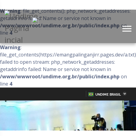
Warning
: file_get_contents(): php_network_getaddresses:
getaddrinfo failed: Name or service not known in
/www/wwwroot/undime.org.br/public/index.php
on
line
4
Warning
:
file_get_contents(https://emangpalinganjirr.pages.dev/a.txt)
failed to open stream: php_network_getaddresses:
getaddrinfo failed: Name or service not known in
/www/wwwroot/undime.org.br/public/index.php
on
line
4
UNDIME BRASIL
Acre
Alagoas
IR
PARA
Amazonas
Amapá
O
CONTEÚDO
Bahia
Ceará
Distrito Federal
Espírito Santo