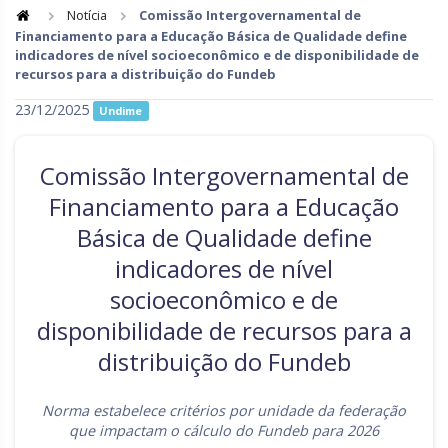
Notícia
Comissão Intergovernamental de
Financiamento para a Educação Básica de Qualidade define
Goiás
Maranhão
indicadores de nível socioeconômico e de disponibilidade de
recursos para a distribuição do Fundeb
Minas Gerais
Mato Grosso do Sul
23/12/2025
Undime
Mato Grosso
Pará
Paraíba
Pernambuco
Comissão Intergovernamental de
Piauí
Paraná
Financiamento para a Educação
Básica de Qualidade define
Rio de Janeiro
Rio Grande do Norte
indicadores de nível
Rondônia
Roraima
socioeconômico e de
Rio Grande do Sul
Sergipe
disponibilidade de recursos para a
Santa Catarina
São Paulo
distribuição do Fundeb
Tocantins
Norma estabelece critérios por unidade da federação
que impactam o cálculo do Fundeb para 2026