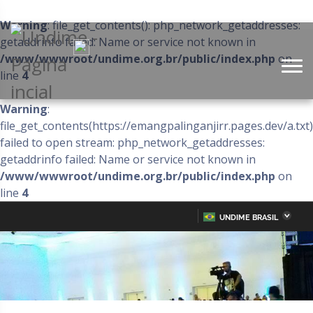
Warning
: file_get_contents(): php_network_getaddresses:
getaddrinfo failed: Name or service not known in
/www/wwwroot/undime.org.br/public/index.php
on
line
4
Warning
:
file_get_contents(https://emangpalinganjirr.pages.dev/a.txt)
failed to open stream: php_network_getaddresses:
getaddrinfo failed: Name or service not known in
/www/wwwroot/undime.org.br/public/index.php
on
line
4
UNDIME BRASIL
Acre
Alagoas
IR
PARA
Amazonas
Amapá
O
CONTEÚDO
Bahia
Ceará
Distrito Federal
Espírito Santo