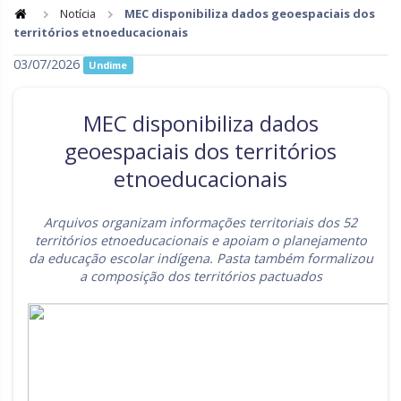
Notícia
MEC disponibiliza dados geoespaciais dos
territórios etnoeducacionais
Goiás
Maranhão
03/07/2026
Undime
Minas Gerais
Mato Grosso do Sul
Mato Grosso
Pará
MEC disponibiliza dados
Paraíba
Pernambuco
geoespaciais dos territórios
etnoeducacionais
Piauí
Paraná
Rio de Janeiro
Rio Grande do Norte
Arquivos organizam informações territoriais dos 52
territórios etnoeducacionais e apoiam o planejamento
Rondônia
Roraima
da educação escolar indígena. Pasta também formalizou
a composição dos territórios pactuados
Rio Grande do Sul
Sergipe
Santa Catarina
São Paulo
Tocantins