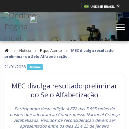
UNDIME BRASIL
Acre
Alagoas
IR
PARA
Amazonas
Amapá
O
CONTEÚDO
Bahia
Ceará
Distrito Federal
Espírito Santo
Notícia
Fique Atento
MEC divulga resultado
preliminar do Selo Alfabetização
Goiás
Maranhão
21/01/2026
Undime
Minas Gerais
Mato Grosso do Sul
Mato Grosso
Pará
MEC divulga resultado preliminar
Paraíba
Pernambuco
do Selo Alfabetização
Piauí
Paraná
Participaram desta edição 4.872 das 5.595 redes de
Rio de Janeiro
Rio Grande do Norte
ensino que aderiram ao Compromisso Nacional Criança
Alfabetizada. Pedidos de reconsideração devem ser
Rondônia
Roraima
apresentados entre os dias 22 e 23 de janeiro