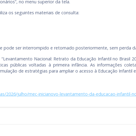
onários”, no menu superior da tela.
iza os seguintes materiais de consulta:
e pode ser interrompido e retomado posteriormente, sem perda das
 “Levantamento Nacional: Retrato da Educação Infantil no Brasil 2
cas públicas voltadas à primeira infância. As informações col
rmulação de estratégias para ampliar o acesso à Educação Infantil 
as/2026/julho/mec-inicianovo-levantamento-da-educacao-infantil-no